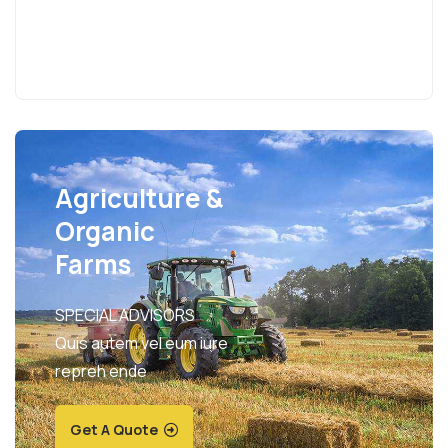
Agriculture &
Organic
Farms
SPECIAL ADVISORS
Quis autem vel eum iure
repreh ende
Get A Quote